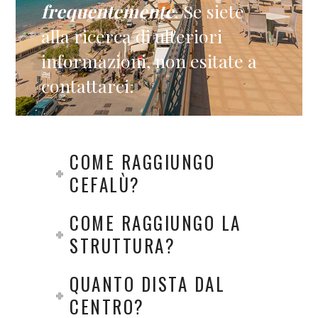
frequentemente
. Se siete
alla ricerca di ulteriori
informazioni, non esitate a
contattarci.
COME RAGGIUNGO
CEFALÙ?
COME RAGGIUNGO LA
STRUTTURA?
QUANTO DISTA DAL
CENTRO?