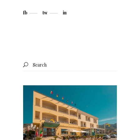
fb
tw
in
Search
for: