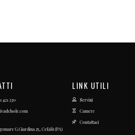
ATTI
LINK UTILI
1 421 230
Servizi
ivadelsole.com
Camere
Contattaci
gomare G.Giardina 25, Cefalù (PA)