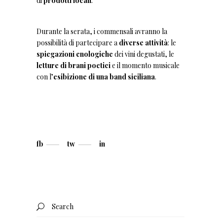
di
prodotti locali
.
Durante la serata, i commensali avranno la
possibilità di partecipare a
diverse attività
: le
spiegazioni enologiche
dei vini degustati, le
letture di brani poetici
e il momento musicale
con l’
esibizione di una band siciliana
.
fb
tw
in
Search
for: