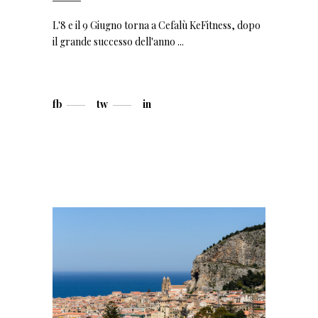
L'8 e il 9 Giugno torna a Cefalù KeFitness, dopo
il grande successo dell'anno
fb
tw
in