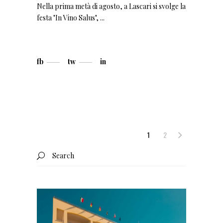
Nella prima metà di agosto, a Lascari si svolge la
festa "In Vino Salus",
fb
tw
in
1
2
Search
for: