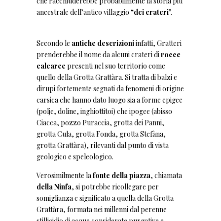
che racchiuderebbe probabilmente la storia più
ancestrale dell’antico villaggio “
dei crateri
”.
Secondo le
antiche descrizioni
infatti, Gratteri
prenderebbe il nome da alcuni crateri di
rocce
calcaree
presenti nel suo territorio come
quello della Grotta Grattàra. Si tratta di balzi e
dirupi fortemente segnati da fenomeni di origine
carsica che hanno dato luogo sia a forme epigee
(polje, doline, inghiottitoi) che ipogee (abisso
Ciacca, pozzo Puraccia, grotta dei Panni,
grotta Cula, grotta Fonda, grotta Stefàna,
grotta Grattàra), rilevanti dal punto di vista
geologico e speleologico.
Verosimilmente la
fonte della piazza
, chiamata
della Ninfa
, si potrebbe ricollegare per
somiglianza e significato a quella della Grotta
Grattàra, formata nei millenni dal perenne
stillicidio di acque considerate purgative e