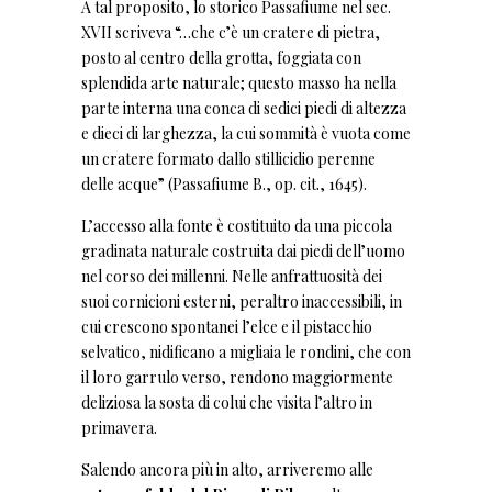
A tal proposito, lo storico Passafiume nel sec.
XVII scriveva “…che c’è un cratere di pietra,
posto al centro della grotta, foggiata con
splendida arte naturale; questo masso ha nella
parte interna una conca di sedici piedi di altezza
e dieci di larghezza, la cui sommità è vuota come
un cratere formato dallo stillicidio perenne
delle acque” (Passafiume B., op. cit., 1645).
L’accesso alla fonte è costituito da una piccola
gradinata naturale costruita dai piedi dell’uomo
nel corso dei millenni. Nelle anfrattuosità dei
suoi cornicioni esterni, peraltro inaccessibili, in
cui crescono spontanei l’elce e il pistacchio
selvatico, nidificano a migliaia le rondini, che con
il loro garrulo verso, rendono maggiormente
deliziosa la sosta di colui che visita l’altro in
primavera.
Salendo ancora più in alto, arriveremo alle