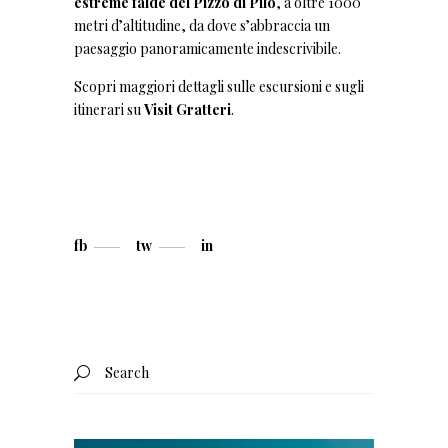
estreme falde del Pizzo di Pilo
, a oltre 1000
metri d’altitudine, da dove s’abbraccia un
paesaggio panoramicamente indescrivibile.
Scopri maggiori dettagli sulle escursioni e sugli
itinerari su
Visit Gratteri
.
fb
tw
in
Search
for: