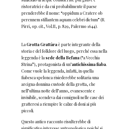
ristoratrici e da cui probabilmente il paese
prenderebbe il nome: “oppidum a Cratere ob
perennem stillantem aquam celebri dictum” (R.
Pirri, op. cit., Vol.II, p. 829, Palermo 1644).
La
Grotta Grattàra
è parte integrante della
storia e del folklore del luogo, perché essa nella
leggenda è la
sede della Befana
(“a Vecchia
Strina”), protagonista di un’
antichissima fiaba
.
Come vuole la leggenda, infatti, in quella
fiabesca spelonca risiederebbe solitaria una
arcigna donnina custode della grotta, che
nell’ultima notte dell’anno, evanescente e
invisibile, scendeva dai comignoli nelle case dei
gratteresi a riempire le calze di doni ai più
piccoli.
Questo antico racconto risulterebbe di
significativo interesse antropologico poiché si