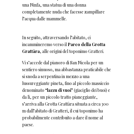
una Ninfa, una statua di una donna
completamente nuda che facesse zampillare
l’acqua dalle mammelle.
In seguito, attraversando l’abitato, ci
incammineremo verso il
Parco della Grotta
Grattàra
, alle origini del toponimo Gratteri.
Vi s’accede dal pianoro di San Nicola per un
sentiero sinuoso, ma abbastanza praticabile che
si snoda a serpentina in mezzo a una
lussureggiante pineta, fino al piccolo massiccio
denominato “
lazzu di vuoi
” (giaciglio dei buoi) e
da lì, per un piccolo tratto pianeggiante,
s’arriva alla Grotta Grattàra situata a circa 300
m dall’abitato di Gratteri, il cui toponimo ha
probabilmente contribuito a dare il nome al
paese.