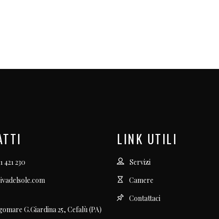
ATTI
LINK UTILI
1 421 230
Servizi
ivadelsole.com
Camere
Contattaci
gomare G.Giardina 25, Cefalù (PA)