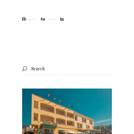
fb
tw
in
Search
for: