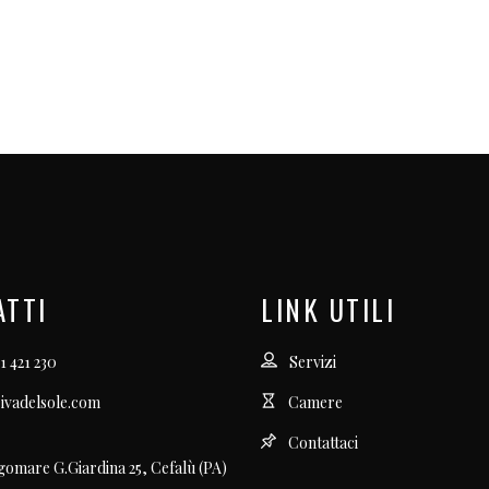
ATTI
LINK UTILI
1 421 230
Servizi
ivadelsole.com
Camere
Contattaci
gomare G.Giardina 25, Cefalù (PA)