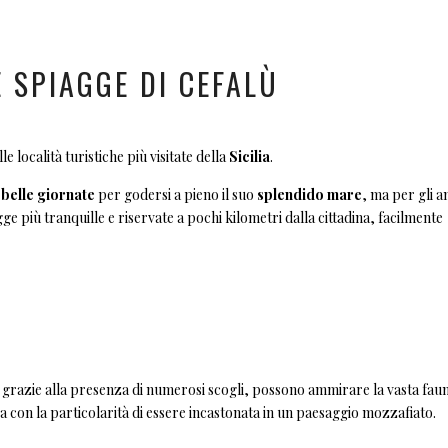
 SPIAGGE DI CEFALÙ
le località turistiche più visitate della
Sicilia
.
e
belle giornate
per godersi a pieno il suo
splendido mare
, ma per gli a
gge più tranquille e riservate a pochi kilometri dalla cittadina, facilmente
li, grazie alla presenza di numerosi scogli, possono ammirare la vasta fau
ia con la particolarità di essere incastonata in un paesaggio mozzafiato.