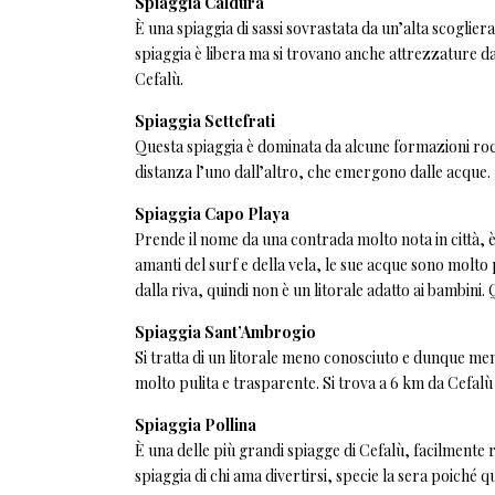
Spiaggia Caldura
È una spiaggia di sassi sovrastata da un’alta scogliera
spiaggia è libera ma si trovano anche attrezzature da
Cefalù.
Spiaggia Settefrati
Questa spiaggia è dominata da alcune formazioni roccios
distanza l’uno dall’altro, che emergono dalle acque.
Spiaggia Capo Playa
Prende il nome da una contrada molto nota in città, è m
amanti del surf e della vela, le sue acque sono molt
dalla riva, quindi non è un litorale adatto ai bambini
Spiaggia Sant’Ambrogio
Si tratta di un litorale meno conosciuto e dunque meno
molto pulita e trasparente. Si trova a 6 km da Cefalù
Spiaggia Pollina
È una delle più grandi spiagge di Cefalù, facilmente ra
spiaggia di chi ama divertirsi, specie la sera poiché q