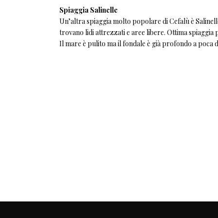
Spiaggia Salinelle
Un’altra spiaggia molto popolare di Cefalù è Salinelle.
trovano lidi attrezzati e aree libere. Ottima spiaggia p
Il mare è pulito ma il fondale è già profondo a poca d