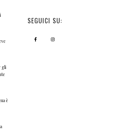
i
SEGUICI SU:
reve
 gli
nte
qua è
la