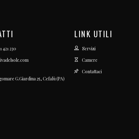
ATTI
LINK UTILI
1 421 230
Servizi
ivadelsole.com
Camere
Contattaci
gomare G.Giardina 25, Cefalù (PA)