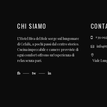
CHI SIAMO
CONT
+39 092
L’Hotel Riva del Sole sorge sul lungomare
di Cefalù, a pochi passi dal centro storico.
info@r
Cucina impeccabile e camere provviste di
ogni comfort offrono un’esperienza di
Viale Lun
relax senza pari.
fb
tw
in