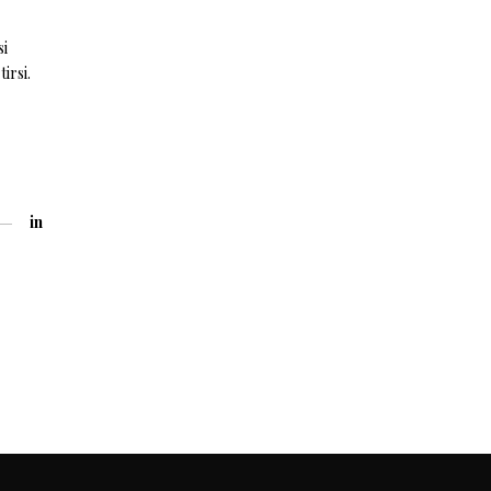
si
irsi.
in