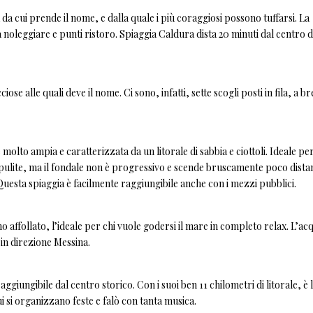
 da cui prende il nome, e dalla quale i più coraggiosi possono tuffarsi. La
 noleggiare e punti ristoro. Spiaggia Caldura dista 20 minuti dal centro d
e alle quali deve il nome. Ci sono, infatti, sette scogli posti in fila, a b
olto ampia e caratterizzata da un litorale di sabbia e ciottoli. Ideale per
o pulite, ma il fondale non è progressivo e scende bruscamente poco dista
. Questa spiaggia è facilmente raggiungibile anche con i mezzi pubblici.
 affollato, l’ideale per chi vuole godersi il mare in completo relax. L’ac
 in direzione Messina.
ggiungibile dal centro storico. Con i suoi ben 11 chilometri di litorale, è 
ui si organizzano feste e falò con tanta musica.