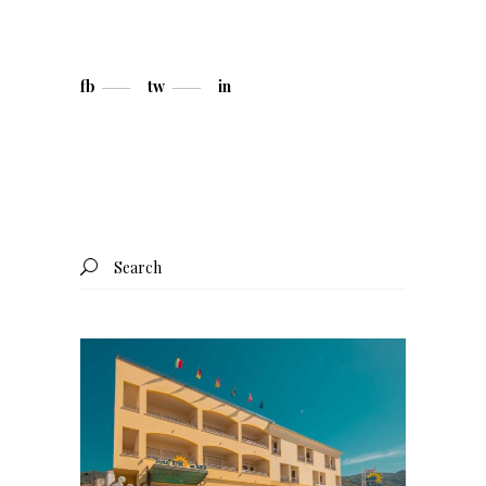
fb
tw
in
Search
for: