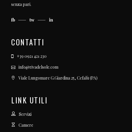
senza pari.
fb
tw
in
CONTATTI
+39 0921 421 230
info@rivadelsole.com
Viale Lungomare G.Giardina 25, Cefalù (PA)
LINK UTILI
Servizi
Camere