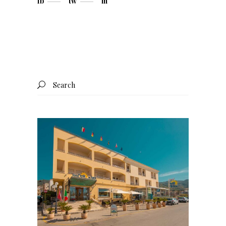
fb
tw
in
Search
for: