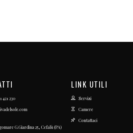
ATTI
LINK UTILI
1 421 230
Servizi
ivadelsole.com
Camere
Contattaci
gomare G.Giardina 25, Cefalù (PA)