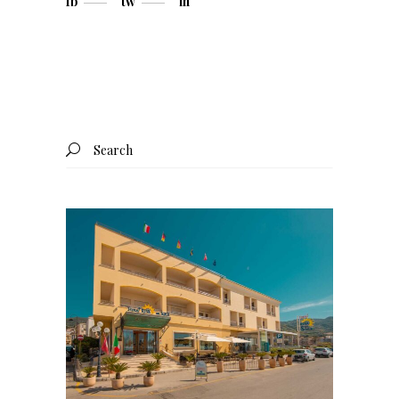
fb
tw
in
Search
for: