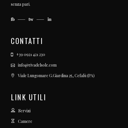
senza pari.
fb
tw
in
CONTATTI
+39 0921 421 230
info@rivadelsole.com
Viale Lungomare G.Giardina 25, Cefalù (PA)
LINK UTILI
Servizi
Camere