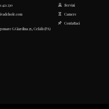
1 421 230
Servizi
ivadelsole.com
Camere
Contattaci
gomare G.Giardina 25, Cefalù (PA)