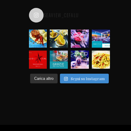
SEAVIEW_CEFALU
Segui su Instagram
Carica altro