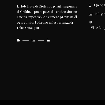
+39 092
L’Hotel Riva del Sole sorge sul lungomare
di Cefalù, a pochi passi dal centro storico.
info@r
Cucina impeccabile e camere provviste di
ogni comfort offrono un’esperienza di
Viale Lun
relax senza pari.
fb
tw
in