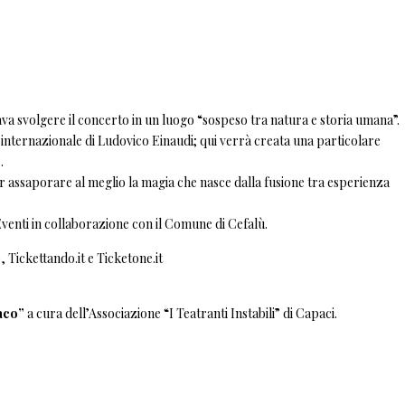
ava svolgere il concerto in un luogo “sospeso tra natura e storia umana”.
 internazionale di Ludovico Einaudi; qui verrà creata una particolare
.
r assaporare al meglio la magia che nasce dalla fusione tra esperienza
venti in collaborazione con il Comune di Cefalù.
o
,
Tickettando.it
e
Ticketone.it
daco”
a cura dell’Associazione “I Teatranti Instabili” di Capaci.