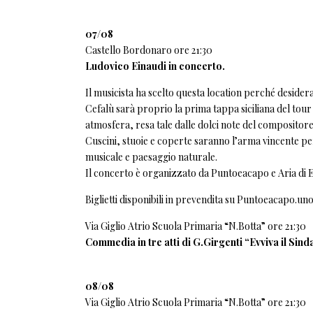
07/08
Castello Bordonaro ore 21:30
Ludovico Einaudi in concerto.
Il musicista ha scelto questa location perché desider
Cefalù sarà proprio la prima tappa siciliana del tour
atmosfera, resa tale dalle dolci note del compositore
Cuscini, stuoie e coperte saranno l’arma vincente pe
musicale e paesaggio naturale.
Il concerto è organizzato da Puntoeacapo e Aria di E
Biglietti disponibili in prevendita su
Puntoeacapo.un
Via Giglio Atrio Scuola Primaria “N.Botta” ore 21:30
Commedia in tre atti di G.Girgenti “Evviva il Sin
08/08
Via Giglio Atrio Scuola Primaria “N.Botta” ore 21:30