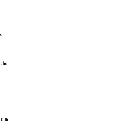
.
 che
folli