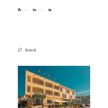
fb
tw
in
Search
for: